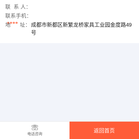
联 系 人：
联系手机：
****
地 址：
成都市新都区新繁龙桥家具工业园金度路49
号
返回首页
电话咨询