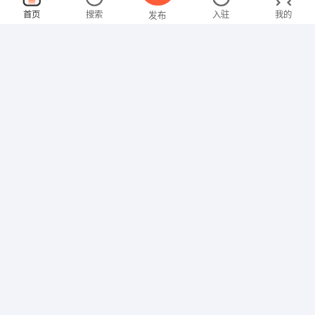
京东运营
面议
首页
搜索
入驻
我的
发布
08-06
性别不限
经验不限
四川南宏机电工程安装有限公司
申请
佳乐世纪城金融中心7号楼1301
土建造价师
面议
招聘信息
求职简历
08-06
性别不限
经验不限
成都嘉典置业有限公司
申请
人民南路四段45号新希望大厦13楼7号
软件工程师
面议
08-06
性别不限
经验不限
成都中星通信技术有限公司
申请
成都市高新区高朋东路5号22E